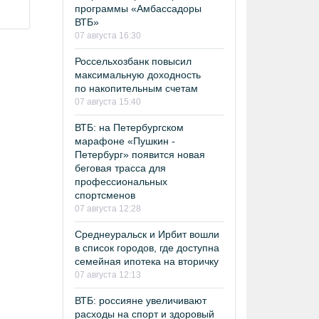
программы «Амбассадоры
ВТБ»
07 августа 16:30
Россельхозбанк повысил
максимальную доходность
по накопительным счетам
07 августа 15:40
ВТБ: на Петербургском
марафоне «Пушкин -
Петербург» появится новая
беговая трасса для
профессиональных
спортсменов
07 августа 12:28
Среднеуральск и Ирбит вошли
в список городов, где доступна
семейная ипотека на вторичку
07 августа 12:13
ВТБ: россияне увеличивают
расходы на спорт и здоровый