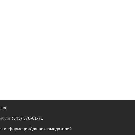
nter
нбург
(343) 370-61-71
ая информация
Для рекламодателей