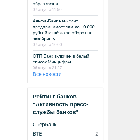
образ жизни
07 августа 11:50
Альфа-Банк начислит
предпринимателям до 10 000
рублей кэшбэка за оборот по
эквайрингу
07 августа 10:00
ОТП Банк включён в белый
список Минцифры
06 августа 21:27
Все новости
Рейтинг банков
"Активность пресс-
службы банков"
СберБанк
1
ВТБ
2