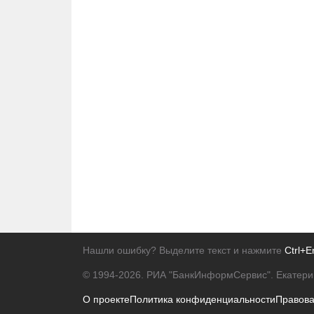
Нашли ошибку? Выделите текст и нажмите
Ctrl+E
© 1994-2026.
РИА "БанкИнформСервис". Екатери
О проекте
Политика конфиденциальности
Правов