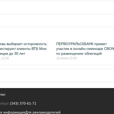
жь выбирает осторожность:
ПЕРВОУРАЛЬСКБАНК примет
вестируют клиенты ВТБ Мои
участие в онлайн-семинаре CBO
иции до 30 лет
по размещению облигаций
 12:32
16 июня 10:00
nter
нбург
(343) 370-61-71
ая информация
Для рекламодателей