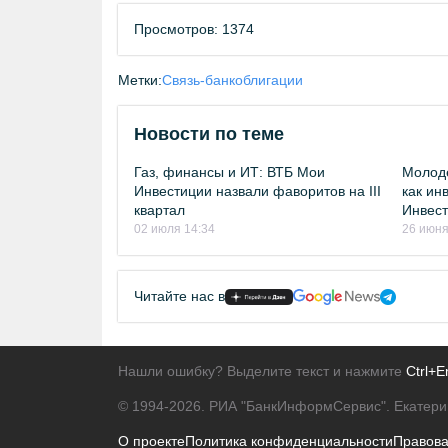
Просмотров: 1374
Метки:
Связь-банк
облигации
Новости по теме
Газ, финансы и ИТ: ВТБ Мои
Молоде
Инвестиции назвали фаворитов на III
как ин
квартал
Инвест
02 июля 14:34
26 июня
Читайте нас в
Нашли ошибку? Выделите текст и нажмите
Ctrl+E
© 1994-2026.
РИА "БанкИнформСервис". Екатери
О проекте
Политика конфиденциальности
Правов