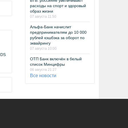
ВТБ: россияне увеличивают
расходы на спорт и здоровый
образ жизни
07 августа 11:50
Альфа-Банк начислит
предпринимателям до 10 000
рублей кэшбэка за оборот по
эквайрингу
07 августа 10:00
NDS
ОТП Банк включён в белый
список Минцифры
06 августа 21:27
Все новости