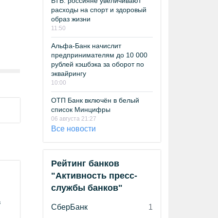
ВТБ: россияне увеличивают
расходы на спорт и здоровый
образ жизни
11:50
Альфа-Банк начислит
предпринимателям до 10 000
рублей кэшбэка за оборот по
эквайрингу
10:00
ОТП Банк включён в белый
список Минцифры
06 августа 21:27
Все новости
Рейтинг банков
"Активность пресс-
службы банков"
в
СберБанк
1