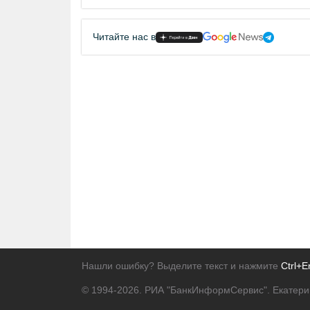
Читайте нас в
Нашли ошибку? Выделите текст и нажмите
Ctrl+E
© 1994-2026.
РИА "БанкИнформСервис". Екатери