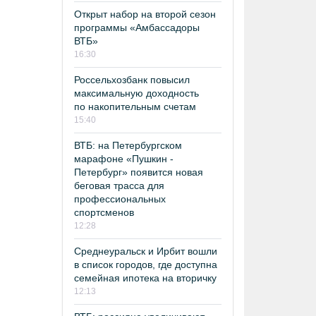
Открыт набор на второй сезон
программы «Амбассадоры
ВТБ»
16:30
Россельхозбанк повысил
максимальную доходность
по накопительным счетам
15:40
ВТБ: на Петербургском
марафоне «Пушкин -
Петербург» появится новая
беговая трасса для
профессиональных
спортсменов
12:28
Среднеуральск и Ирбит вошли
в список городов, где доступна
семейная ипотека на вторичку
12:13