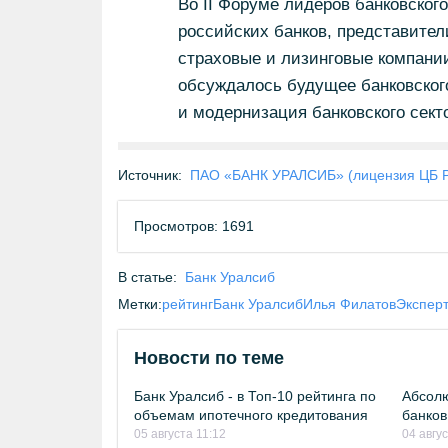
Во II Форуме лидеров банковског
российских банков, представители
страховые и лизинговые компании
обсуждалось будущее банковского
и модернизация банковского сект
Источник:
ПАО «БАНК УРАЛСИБ» (лицензия ЦБ 
Просмотров: 1691
В статье:
Банк Уралсиб
Метки:
рейтинг
Банк Уралсиб
Илья Филатов
Эксперт
Новости по теме
Банк Уралсиб - в Топ-10 рейтинга по
Абсолю
объемам ипотечного кредитования
банков
05 августа 11:12
04 авгу