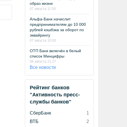
образ жизни
07 августа 11:50
Альфа-Банк начислит
предпринимателям до 10 000
рублей кэшбэка за оборот по
эквайрингу
07 августа 10:00
ОТП Банк включён в белый
список Минцифры
06 августа 21:27
Все новости
Рейтинг банков
"Активность пресс-
службы банков"
СберБанк
1
ВТБ
2