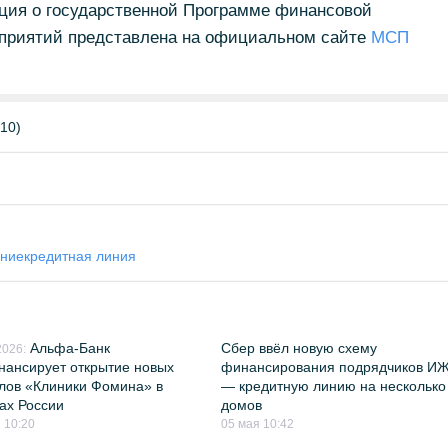
ция о государственной Программе финансовой
дприятий представлена на официальном сайте
МСП
10)
ние
кредитная линия
Альфа-Банк
Сбер ввёл новую схему
026:
ансирует открытие новых
финансирования подрядчиков И
лов «Клиники Фомина» в
— кредитную линию на несколько
ах России
домов
 10:20
05 мая 10:42