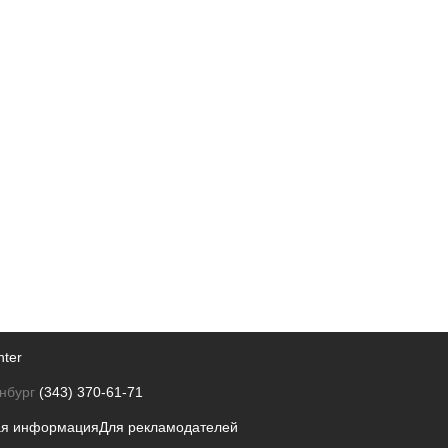
nter
нбург
(343) 370-61-71
ая информация
Для рекламодателей