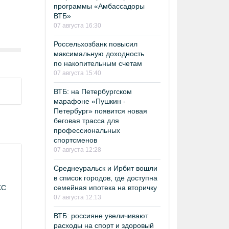
программы «Амбассадоры
ВТБ»
07 августа 16:30
Россельхозбанк повысил
максимальную доходность
по накопительным счетам
07 августа 15:40
ВТБ: на Петербургском
марафоне «Пушкин -
Петербург» появится новая
беговая трасса для
профессиональных
спортсменов
07 августа 12:28
Среднеуральск и Ирбит вошли
в список городов, где доступна
семейная ипотека на вторичку
ЖС
07 августа 12:13
ВТБ: россияне увеличивают
расходы на спорт и здоровый