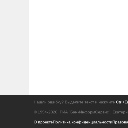
Нашли ошибку? Выделите текст и нажмите
Ctrl+E
© 1994-2026.
РИА "БанкИнформСервис". Екатери
О проекте
Политика конфиденциальности
Правов