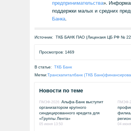
предпринимательства
». Информа
поддержки малых и средних пре
Банка
.
Источник:
ТКБ БАНК ПАО (Лицензия ЦБ РФ № 22
Просмотров: 1469
В статье:
ТКБ Банк
Метки:
Транскапиталбанк (ТКБ Банк)
финансирова
Новости по теме
Альфа-Банк выступит
ПМЭФ-2026:
ПМЭФ-2
организатором крупного
профин
синдицированного кредита для
филиа
«Группы Лента»
регион
05 июня 13:50
04 июня