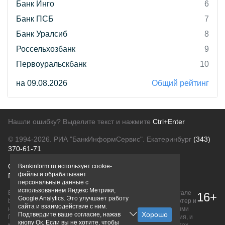
Банк Инго
6
Банк ПСБ
7
Банк Уралсиб
8
Россельхозбанк
9
Первоуральскбанк
10
на 09.08.2026
Общий рейтинг
Нашли ошибку? Выделите текст и нажмите
Ctrl+Enter
© 1994-2026.
РИА "БанкИнформСервис". Екатеринбург
(343)
370-61-71
О проекте
Политика конфиденциальности
Bankinform.ru использует cookie-
файлы и обрабатывает
Правовая информация
Для рекламодателей
персональные данные с
использованием Яндекс Метрики,
Вся информация о продуктах банков, размещенная на портале
16+
Google Analytics. Это улучшает работу
bankinform.ru, носит исключительно ознакомительный характер и
сайта и взаимодействие с ним.
не является публичной офертой, определяемой положениями
Подтвердите ваше согласие, нажав
ГК РФ. Информация не содержит точного и полного описания, и
кнопу Ок. Если вы не хотите, чтобы