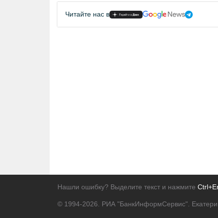
Читайте нас в
Нашли ошибку? Выделите текст и нажмите
Ctrl+E
© 1994-2026.
РИА "БанкИнформСервис". Екатери