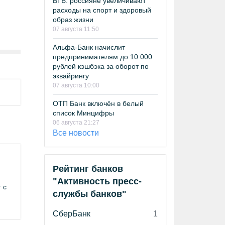
ВТБ: россияне увеличивают
расходы на спорт и здоровый
образ жизни
07 августа 11:50
Альфа-Банк начислит
предпринимателям до 10 000
рублей кэшбэка за оборот по
эквайрингу
07 августа 10:00
ОТП Банк включён в белый
список Минцифры
06 августа 21:27
Все новости
Рейтинг банков
"Активность пресс-
 с
службы банков"
СберБанк
1