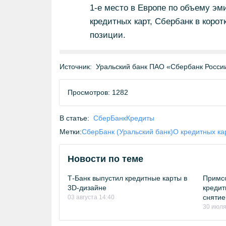
1-е место в Европе по объему эми
кредитных карт, Сбербанк в коро
позиции.
Источник:
Уральский банк ПАО «Сбербанк Росси
Просмотров: 1282
В статье:
СберБанк
Кредиты
Метки:
СберБанк (Уральский банк)
О кредитных ка
Новости по теме
Т-Банк выпустил кредитные карты в
Примсо
3D-дизайне
кредит
снятие
03 августа 14:40
30 июля