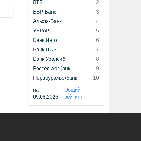
ВТБ
2
ББР Банк
3
Альфа-Банк
4
УБРиР
5
Банк Инго
6
Банк ПСБ
7
Банк Уралсиб
8
Россельхозбанк
9
Первоуральскбанк
10
на
Общий
09.08.2026
рейтинг