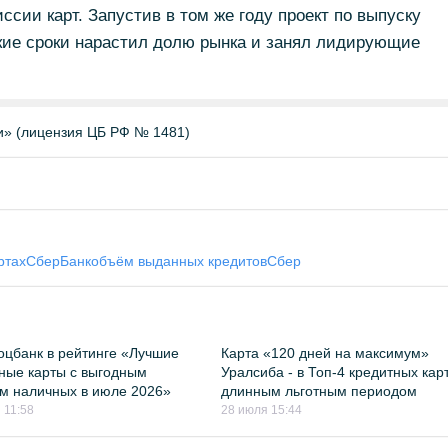
ссии карт. Запустив в том же году проект по выпуску
ткие сроки нарастил долю рынка и занял лидирующие
и» (лицензия ЦБ РФ № 1481)
ртах
СберБанк
объём выданных кредитов
Сбер
цбанк в рейтинге «Лучшие
Карта «120 дней на максимум»
ные карты с выгодным
Уралсиба - в Топ-4 кредитных карт
м наличных в июле 2026»
длинным льготным периодом
 11:58
28 июля 15:44