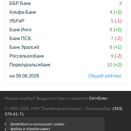
ББР Банк
3
Альфа-Банк
4
(+2)
УБРиР
5
(-1)
Банк Инго
6
(+2)
Банк ПСБ
7
(-2)
Банк Уралсиб
8
(+1)
Россельхозбанк
9
(-2)
Первоуральскбанк
10
(+2)
на 08.08.2026
Общий рейтинг
Нашли ошибку? Выделите текст и нажмите
Ctrl+Enter
© 1994-2026.
РИА "БанкИнформСервис". Екатеринбург
(343)
370-61-71
О проекте
Политика конфиденциальности
Bankinform.ru использует cookie-
файлы и обрабатывает
Правовая информация
Для рекламодателей