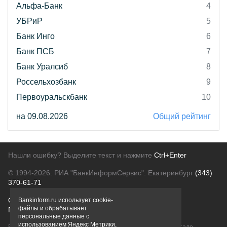
Альфа-Банк
4
УБРиР
5
Банк Инго
6
Банк ПСБ
7
Банк Уралсиб
8
Россельхозбанк
9
Первоуральскбанк
10
на 09.08.2026
Общий рейтинг
Нашли ошибку? Выделите текст и нажмите
Ctrl+Enter
© 1994-2026.
РИА "БанкИнформСервис". Екатеринбург
(343)
370-61-71
О проекте
Политика конфиденциальности
Bankinform.ru использует cookie-
файлы и обрабатывает
Правовая информация
Для рекламодателей
персональные данные с
использованием Яндекс Метрики,