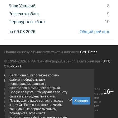
Банк Уралсиб
8
Россельхозбанк
9
Первоуральскбанк
10
на 09.08.2026
Общий рейтинг
Нашли ошибку? Выделите текст и нажмите
Ctrl+Enter
© 1994-2026.
РИА "БанкИнформСервис". Екатеринбург
(343)
370-61-71
О проекте
Политика конфиденциальности
Bankinform.ru использует cookie-
файлы и обрабатывает
Правовая информация
Для рекламодателей
персональные данные с
использованием Яндекс Метрики,
Вся информация о продуктах банков, размещенная на портале
16+
Google Analytics. Это улучшает работу
bankinform.ru, носит исключительно ознакомительный характер и
сайта и взаимодействие с ним.
не является публичной офертой, определяемой положениями
Подтвердите ваше согласие, нажав
ГК РФ. Информация не содержит точного и полного описания, и
кнопу Ок. Если вы не хотите, чтобы
может быть изменена. Конечные условия уточняйте на сайтах
ваши данные обрабатывались,
банков или при личном обращении. Исключительное право на
пожалуйста, ограничьте
товарные знаки принадлежит их правообладателям.
использование файлов cookie в своём