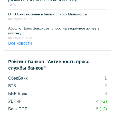
рублей кэшбэка за оборот по эквайрингу
10:00
ОТП Банк включён в белый список Минцифры
06 августа 21:27
Абсолют Банк фиксирует спрос на вторичное жилье в
ипотеку
06 августа 16:20
Все новости
Рейтинг банков "Активность пресс-
службы банков"
СберБанк
1
ВТБ
2
ББР Банк
3
УБРиР
4
(+2)
Банк ПСБ
5
(+2)