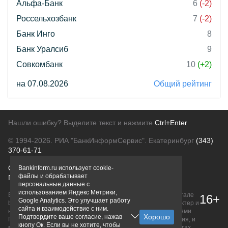
Альфа-Банк
6
(-2)
Россельхозбанк
7
(-2)
Банк Инго
8
Банк Уралсиб
9
Совкомбанк
10
(+2)
на 07.08.2026
Общий рейтинг
Нашли ошибку? Выделите текст и нажмите
Ctrl+Enter
© 1994-2026.
РИА "БанкИнформСервис". Екатеринбург
(343)
370-61-71
О проекте
Политика конфиденциальности
Bankinform.ru использует cookie-
файлы и обрабатывает
Правовая информация
Для рекламодателей
персональные данные с
использованием Яндекс Метрики,
Вся информация о продуктах банков, размещенная на портале
16+
Google Analytics. Это улучшает работу
bankinform.ru, носит исключительно ознакомительный характер и
сайта и взаимодействие с ним.
не является публичной офертой, определяемой положениями
Подтвердите ваше согласие, нажав
ГК РФ. Информация не содержит точного и полного описания, и
кнопу Ок. Если вы не хотите, чтобы
может быть изменена. Конечные условия уточняйте на сайтах