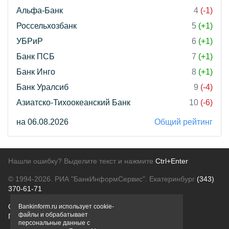
Альфа-Банк
4
(-1)
Россельхозбанк
5
(+1)
УБРиР
6
(+1)
Банк ПСБ
7
(+1)
Банк Инго
8
(+1)
Банк Уралсиб
9
(-4)
Азиатско-Тихоокеанский Банк
10
(-6)
на 06.08.2026
Общий рейтинг
Нашли ошибку? Выделите текст и нажмите
Ctrl+Enter
© 1994-2026.
РИА "БанкИнформСервис". Екатеринбург
(343)
370-61-71
О проекте
Политика конфиденциальности
Bankinform.ru использует cookie-
файлы и обрабатывает
Правовая информация
Для рекламодателей
персональные данные с