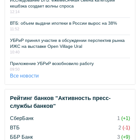
Исследование ВТБ: ежемесячная смена категорий
кешбэка создает волны спроса
12:14
ВТБ: объем выдачи ипотеки в России вырос на 38%
11:52
УБРиР принял участие в обсуждении перспектив рынка
ИЖС на выставке Open Village Ural
10:40
Приложение УБРиР возобновило работу
09:50
Все новости
Рейтинг банков "Активность пресс-
службы банков"
СберБанк
1
(+1)
ВТБ
2
(-1)
ББР Банк
3
(+9)