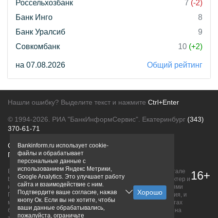
Россельхозбанк
7
(-2)
Банк Инго
8
Банк Уралсиб
9
Совкомбанк
10
(+2)
на 07.08.2026
Общий рейтинг
Нашли ошибку? Выделите текст и нажмите
Ctrl+Enter
© 1994-2026.
РИА "БанкИнформСервис". Екатеринбург
(343)
370-61-71
О проекте
Политика конфиденциальности
Bankinform.ru использует cookie-
файлы и обрабатывает
Правовая информация
Для рекламодателей
персональные данные с
использованием Яндекс Метрики,
Вся информация о продуктах банков, размещенная на портале
16+
Google Analytics. Это улучшает работу
bankinform.ru, носит исключительно ознакомительный характер и
сайта и взаимодействие с ним.
не является публичной офертой, определяемой положениями
Подтвердите ваше согласие, нажав
ГК РФ. Информация не содержит точного и полного описания, и
кнопу Ок. Если вы не хотите, чтобы
может быть изменена. Конечные условия уточняйте на сайтах
ваши данные обрабатывались,
банков или при личном обращении. Исключительное право на
пожалуйста, ограничьте