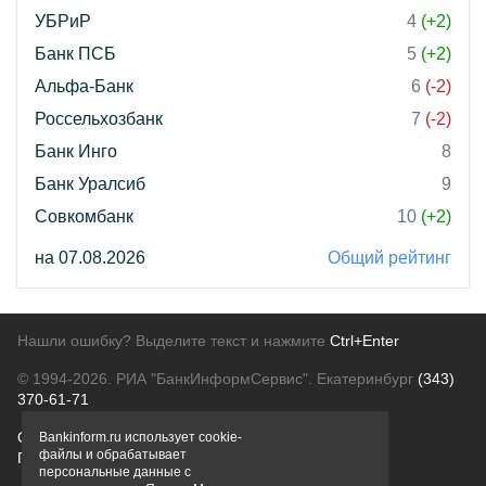
УБРиР
4
(+2)
Банк ПСБ
5
(+2)
Альфа-Банк
6
(-2)
Россельхозбанк
7
(-2)
Банк Инго
8
Банк Уралсиб
9
Совкомбанк
10
(+2)
на 07.08.2026
Общий рейтинг
Нашли ошибку? Выделите текст и нажмите
Ctrl+Enter
© 1994-2026.
РИА "БанкИнформСервис". Екатеринбург
(343)
370-61-71
О проекте
Политика конфиденциальности
Bankinform.ru использует cookie-
файлы и обрабатывает
Правовая информация
Для рекламодателей
персональные данные с