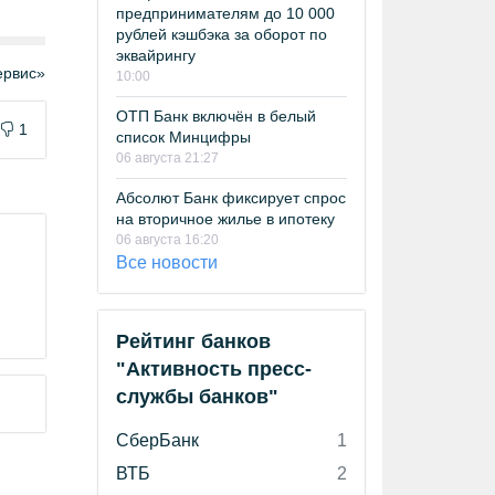
предпринимателям до 10 000
рублей кэшбэка за оборот по
эквайрингу
рвис»
10:00
ОТП Банк включён в белый
1
список Минцифры
06 августа 21:27
Абсолют Банк фиксирует спрос
на вторичное жилье в ипотеку
06 августа 16:20
Все новости
Рейтинг банков
"Активность пресс-
службы банков"
СберБанк
1
ВТБ
2