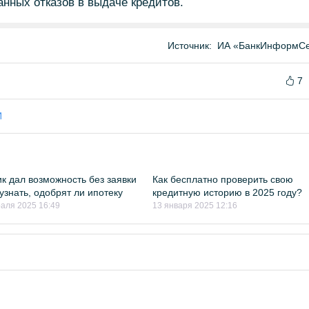
нных отказов в выдаче кредитов.
Источник:
ИА «БанкИнформСе
7
И
к дал возможность без заявки
Как бесплатно проверить свою
 узнать, одобрят ли ипотеку
кредитную историю в 2025 году?
аля 2025 16:49
13 января 2025 12:16