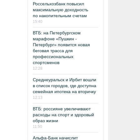
Россельхозбанк повысил
максимальную доходность
по накопительным счетам
15:40
ВТБ: на Петербургском
марафоне «Пушкин -
Петербург» появится новая
беговая трасса для
профессиональных
спортсменов
12:28
Среднеуральск и Ирбит вошли
в список городов, где доступна
семейная ипотека на вторичку
12:13
ВТБ: россияне увеличивают
расходы на спорт и здоровый
образ жизни
11:50
Альфа-Банк начислит