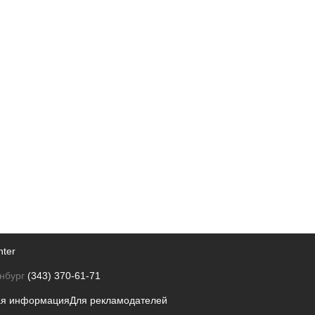
nter
нбург
(343) 370-61-71
ая информация
Для рекламодателей