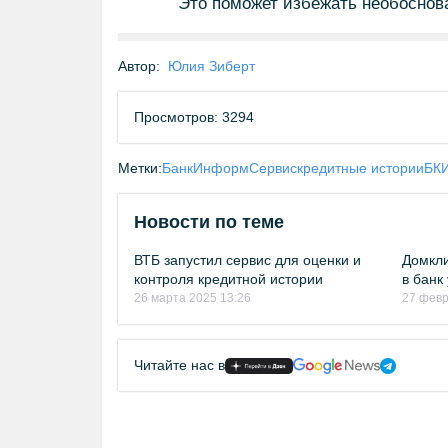
Это поможет избежать необоснова
Автор:
Юлия Зиберт
Просмотров: 3294
Метки:
БанкИнформСервис
кредитные истории
БК
Новости по теме
ВТБ запустил сервис для оценки и
Домкли
контроля кредитной истории
в банк
26 марта 2025 13:26
27 февр
Читайте нас в