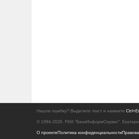
Нашли ошибку? Выделите текст и нажмите
Ctrl+E
© 1994-2026.
РИА "БанкИнформСервис". Екатери
О проекте
Политика конфиденциальности
Правов