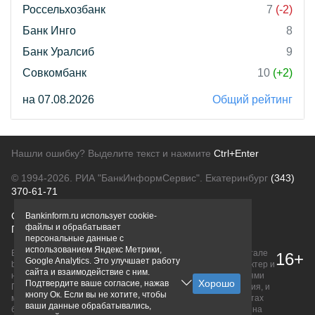
Россельхозбанк
7
(-2)
Банк Инго
8
Банк Уралсиб
9
Совкомбанк
10
(+2)
на 07.08.2026
Общий рейтинг
Нашли ошибку? Выделите текст и нажмите
Ctrl+Enter
© 1994-2026.
РИА "БанкИнформСервис". Екатеринбург
(343)
370-61-71
О проекте
Политика конфиденциальности
Bankinform.ru использует cookie-
файлы и обрабатывает
Правовая информация
Для рекламодателей
персональные данные с
использованием Яндекс Метрики,
Вся информация о продуктах банков, размещенная на портале
16+
Google Analytics. Это улучшает работу
bankinform.ru, носит исключительно ознакомительный характер и
сайта и взаимодействие с ним.
не является публичной офертой, определяемой положениями
Подтвердите ваше согласие, нажав
ГК РФ. Информация не содержит точного и полного описания, и
кнопу Ок. Если вы не хотите, чтобы
может быть изменена. Конечные условия уточняйте на сайтах
ваши данные обрабатывались,
банков или при личном обращении. Исключительное право на