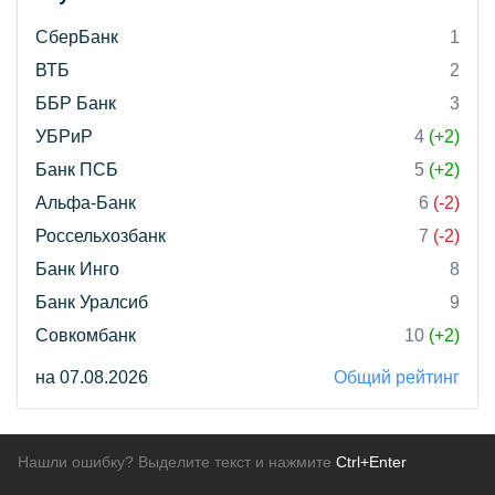
СберБанк
1
ВТБ
2
ББР Банк
3
УБРиР
4
(+2)
Банк ПСБ
5
(+2)
Альфа-Банк
6
(-2)
Россельхозбанк
7
(-2)
Банк Инго
8
Банк Уралсиб
9
Совкомбанк
10
(+2)
на 07.08.2026
Общий рейтинг
Нашли ошибку? Выделите текст и нажмите
Ctrl+Enter