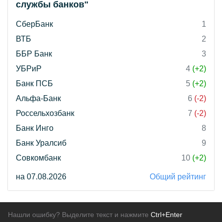
службы банков"
СберБанк
1
ВТБ
2
ББР Банк
3
УБРиР
4
(+2)
Банк ПСБ
5
(+2)
Альфа-Банк
6
(-2)
Россельхозбанк
7
(-2)
Банк Инго
8
Банк Уралсиб
9
Совкомбанк
10
(+2)
на 07.08.2026
Общий рейтинг
Нашли ошибку? Выделите текст и нажмите
Ctrl+Enter