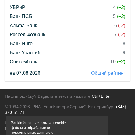
УБРиР
4
(+2)
Банк ПСБ
5
(+2)
Альфа-Банк
6
(-2)
Россельхозбанк
7
(-2)
Банк Инго
8
Банк Уралсиб
9
Совкомбанк
10
(+2)
на 07.08.2026
Общий рейтинг
Нашли ошибку? Выделите текст и нажмите
Ctrl+Enter
© 1994-2026.
РИА "БанкИнформСервис". Екатеринбург
(343)
370-61-71
О проекте
Политика конфиденциальности
Bankinform.ru использует cookie-
файлы и обрабатывает
Правовая информация
Для рекламодателей
персональные данные с