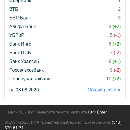
СберБанк
1
ВТБ
2
ББР Банк
3
Альфа-Банк
4
(+2)
УБРиР
5
(-1)
Банк Инго
6
(+2)
Банк ПСБ
7
(-2)
Банк Уралсиб
8
(+1)
Россельхозбанк
9
(-2)
Первоуральскбанк
10
(+2)
на 08.08.2026
Общий рейтинг
Нашли ошибку? Выделите текст и нажмите
Ctrl+Enter
© 1994-2026.
РИА "БанкИнформСервис". Екатеринбург
(343)
370-61-71