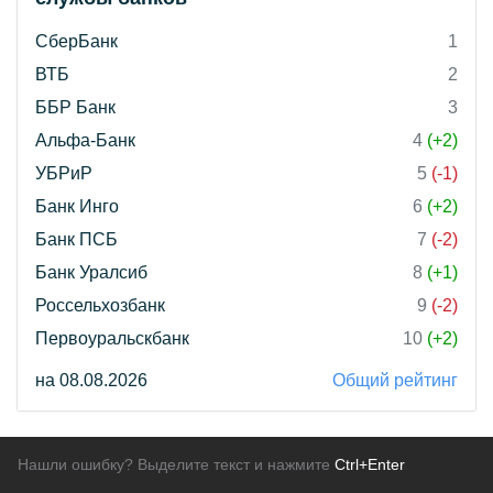
СберБанк
1
ВТБ
2
ББР Банк
3
Альфа-Банк
4
(+2)
УБРиР
5
(-1)
Банк Инго
6
(+2)
Банк ПСБ
7
(-2)
Банк Уралсиб
8
(+1)
Россельхозбанк
9
(-2)
Первоуральскбанк
10
(+2)
на 08.08.2026
Общий рейтинг
Нашли ошибку? Выделите текст и нажмите
Ctrl+Enter