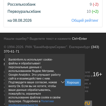
Россельхозбанк
9
(-2)
Первоуральскбанк
10
(+2)
на 08.08.2026
Общий рейтинг
Нашли ошибку? Выделите текст и нажмите
Ctrl+Enter
© 1994-2026.
РИА "БанкИнформСервис". Екатеринбург
(343)
370-61-71
О проекте
Политика конфиденциальности
Bankinform.ru использует cookie-
файлы и обрабатывает
Правовая информация
Для рекламодателей
персональные данные с
использованием Яндекс Метрики,
Вся информация о продуктах банков, размещенная на портале
16+
Google Analytics. Это улучшает работу
bankinform.ru, носит исключительно ознакомительный характер и
сайта и взаимодействие с ним.
не является публичной офертой, определяемой положениями
Подтвердите ваше согласие, нажав
ГК РФ. Информация не содержит точного и полного описания, и
кнопу Ок. Если вы не хотите, чтобы
может быть изменена. Конечные условия уточняйте на сайтах
ваши данные обрабатывались,
банков или при личном обращении. Исключительное право на
пожалуйста, ограничьте
товарные знаки принадлежит их правообладателям.
использование файлов cookie в своём
браузере. Подробнее в
Политике
конфиденциальности
.