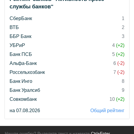
службы банков"
СберБанк
1
ВТБ
2
ББР Банк
3
УБРиР
4
(+2)
Банк ПСБ
5
(+2)
Альфа-Банк
6
(-2)
Россельхозбанк
7
(-2)
Банк Инго
8
Банк Уралсиб
9
Совкомбанк
10
(+2)
на 07.08.2026
Общий рейтинг
Нашли ошибку? Выделите текст и нажмите
Ctrl+Enter