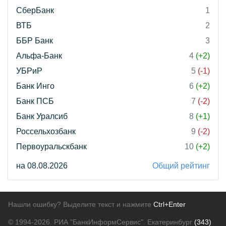
СберБанк
1
ВТБ
2
ББР Банк
3
Альфа-Банк
4
(+2)
УБРиР
5
(-1)
Банк Инго
6
(+2)
Банк ПСБ
7
(-2)
Банк Уралсиб
8
(+1)
Россельхозбанк
9
(-2)
Первоуральскбанк
10
(+2)
на 08.08.2026
Общий рейтинг
Нашли ошибку? Выделите текст и нажмите
Ctrl+Enter
© 1994-2026.
РИА "БанкИнформСервис". Екатеринбург
(343)