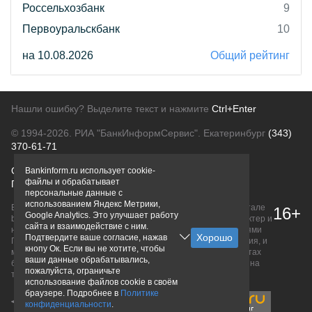
Россельхозбанк
9
Первоуральскбанк
10
на 10.08.2026
Общий рейтинг
Нашли ошибку? Выделите текст и нажмите
Ctrl+Enter
© 1994-2026.
РИА "БанкИнформСервис". Екатеринбург
(343)
370-61-71
О проекте
Политика конфиденциальности
Bankinform.ru использует cookie-
файлы и обрабатывает
Правовая информация
Для рекламодателей
персональные данные с
использованием Яндекс Метрики,
Вся информация о продуктах банков, размещенная на портале
16+
Google Analytics. Это улучшает работу
bankinform.ru, носит исключительно ознакомительный характер и
сайта и взаимодействие с ним.
не является публичной офертой, определяемой положениями
Подтвердите ваше согласие, нажав
ГК РФ. Информация не содержит точного и полного описания, и
кнопу Ок. Если вы не хотите, чтобы
может быть изменена. Конечные условия уточняйте на сайтах
ваши данные обрабатывались,
банков или при личном обращении. Исключительное право на
пожалуйста, ограничьте
товарные знаки принадлежит их правообладателям.
использование файлов cookie в своём
браузере. Подробнее в
Политике
конфиденциальности
.