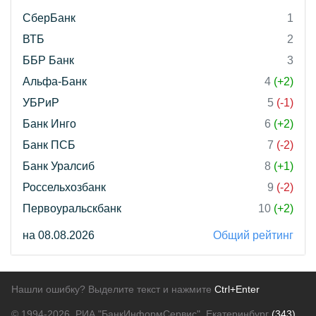
СберБанк
1
ВТБ
2
ББР Банк
3
Альфа-Банк
4
(+2)
УБРиР
5
(-1)
Банк Инго
6
(+2)
Банк ПСБ
7
(-2)
Банк Уралсиб
8
(+1)
Россельхозбанк
9
(-2)
Первоуральскбанк
10
(+2)
на 08.08.2026
Общий рейтинг
Нашли ошибку? Выделите текст и нажмите
Ctrl+Enter
© 1994-2026.
РИА "БанкИнформСервис". Екатеринбург
(343)