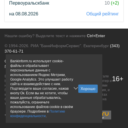
Первоуральскбанк
10
(+2)
на 08.08.2026
Общий рейтинг
Нашли ошибку? Выделите текст и нажмите
Ctrl+Enter
© 1994-2026.
РИА "БанкИнформСервис". Екатеринбург
(343)
370-61-71
О проекте
Политика конфиденциальности
Bankinform.ru использует cookie-
файлы и обрабатывает
Правовая информация
Для рекламодателей
персональные данные с
использованием Яндекс Метрики,
Вся информация о продуктах банков, размещенная на портале
16+
Google Analytics. Это улучшает работу
bankinform.ru, носит исключительно ознакомительный характер и
сайта и взаимодействие с ним.
не является публичной офертой, определяемой положениями
Подтвердите ваше согласие, нажав
ГК РФ. Информация не содержит точного и полного описания, и
кнопу Ок. Если вы не хотите, чтобы
может быть изменена. Конечные условия уточняйте на сайтах
ваши данные обрабатывались,
банков или при личном обращении. Исключительное право на
пожалуйста, ограничьте
товарные знаки принадлежит их правообладателям.
использование файлов cookie в своём
браузере. Подробнее в
Политике
конфиденциальности
.