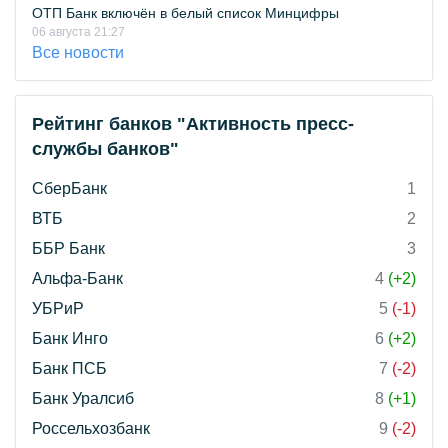
ОТП Банк включён в белый список Минцифры
06 августа 21:27
Все новости
Рейтинг банков "Активность пресс-
службы банков"
СберБанк
1
ВТБ
2
ББР Банк
3
Альфа-Банк
4
(+2)
УБРиР
5
(-1)
Банк Инго
6
(+2)
Банк ПСБ
7
(-2)
Банк Уралсиб
8
(+1)
Россельхозбанк
9
(-2)