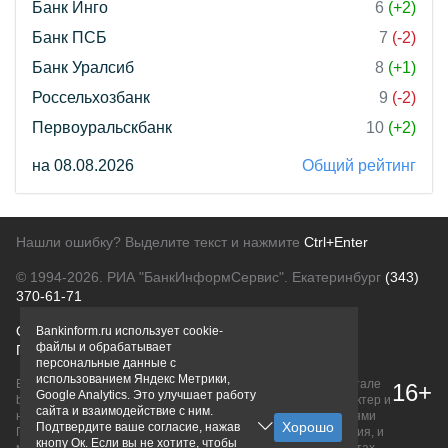
Банк Инго
6
(+2)
Банк ПСБ
7
(-2)
Банк Уралсиб
8
(+1)
Россельхозбанк
9
(-2)
Первоуральскбанк
10
(+2)
на 08.08.2026
Общий рейтинг
Нашли ошибку? Выделите текст и нажмите
Ctrl+Enter
© 1994-2026.
РИА "БанкИнформСервис". Екатеринбург
(343)
370-61-71
О проекте
Политика конфиденциальности
Bankinform.ru использует cookie-
файлы и обрабатывает
Правовая информация
Для рекламодателей
персональные данные с
использованием Яндекс Метрики,
Вся информация о продуктах банков, размещенная на портале
16+
Google Analytics. Это улучшает работу
bankinform.ru, носит исключительно ознакомительный характер и
сайта и взаимодействие с ним.
не является публичной офертой, определяемой положениями
Подтвердите ваше согласие, нажав
ГК РФ. Информация не содержит точного и полного описания, и
кнопу Ок. Если вы не хотите, чтобы