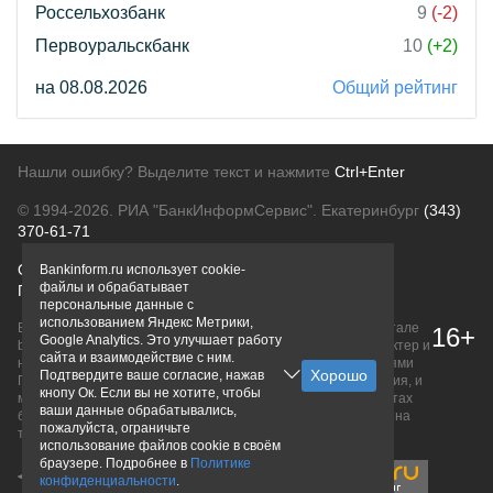
Россельхозбанк
9
(-2)
Первоуральскбанк
10
(+2)
на 08.08.2026
Общий рейтинг
Нашли ошибку? Выделите текст и нажмите
Ctrl+Enter
© 1994-2026.
РИА "БанкИнформСервис". Екатеринбург
(343)
370-61-71
О проекте
Политика конфиденциальности
Bankinform.ru использует cookie-
файлы и обрабатывает
Правовая информация
Для рекламодателей
персональные данные с
использованием Яндекс Метрики,
Вся информация о продуктах банков, размещенная на портале
16+
Google Analytics. Это улучшает работу
bankinform.ru, носит исключительно ознакомительный характер и
сайта и взаимодействие с ним.
не является публичной офертой, определяемой положениями
Подтвердите ваше согласие, нажав
ГК РФ. Информация не содержит точного и полного описания, и
кнопу Ок. Если вы не хотите, чтобы
может быть изменена. Конечные условия уточняйте на сайтах
ваши данные обрабатывались,
банков или при личном обращении. Исключительное право на
пожалуйста, ограничьте
товарные знаки принадлежит их правообладателям.
использование файлов cookie в своём
браузере. Подробнее в
Политике
конфиденциальности
.