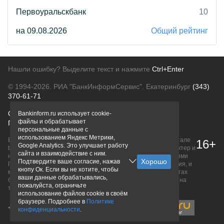
Первоуральскбанк
10
на 09.08.2026
Общий рейтинг
Нашли ошибку? Выделите текст и нажмите
Ctrl+Enter
© 1994-2026.
РИА "БанкИнформСервис". Екатеринбург
(343)
370-61-71
О проекте
Политика конфиденциальности
Bankinform.ru использует cookie-
файлы и обрабатывает
Правовая информация
Для рекламодателей
персональные данные с
использованием Яндекс Метрики,
Вся информация о продуктах банков, размещенная на портале
16+
Google Analytics. Это улучшает работу
bankinform.ru, носит исключительно ознакомительный характер и
сайта и взаимодействие с ним.
не является публичной офертой, определяемой положениями
Подтвердите ваше согласие, нажав
ГК РФ. Информация не содержит точного и полного описания, и
кнопу Ок. Если вы не хотите, чтобы
может быть изменена. Конечные условия уточняйте на сайтах
ваши данные обрабатывались,
банков или при личном обращении. Исключительное право на
пожалуйста, ограничьте
товарные знаки принадлежит их правообладателям.
использование файлов cookie в своём
браузере. Подробнее в
Политике
конфиденциальности
.