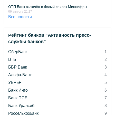
ОТП Банк включён в белый список Минцифры
06 августа 21:27
Все новости
Рейтинг банков "Активность пресс-
службы банков"
СберБанк
1
ВТБ
2
ББР Банк
3
Альфа-Банк
4
УБРиР
5
Банк Инго
6
Банк ПСБ
7
Банк Уралсиб
8
Россельхозбанк
9