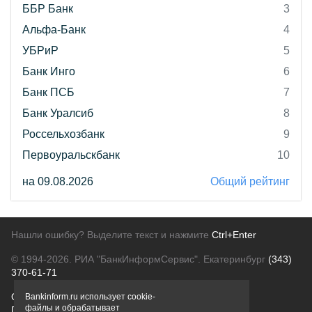
ББР Банк
3
Альфа-Банк
4
УБРиР
5
Банк Инго
6
Банк ПСБ
7
Банк Уралсиб
8
Россельхозбанк
9
Первоуральскбанк
10
на 09.08.2026
Общий рейтинг
Нашли ошибку? Выделите текст и нажмите
Ctrl+Enter
© 1994-2026.
РИА "БанкИнформСервис". Екатеринбург
(343)
370-61-71
О проекте
Политика конфиденциальности
Bankinform.ru использует cookie-
файлы и обрабатывает
Правовая информация
Для рекламодателей