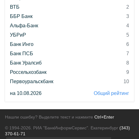
ВТБ
2
ББР Банк
3
Альфа-Банк
4
УБРиР
5
Банк Инго
6
Банк ПСБ
7
Банк Уралсиб
8
Россельхозбанк
9
Первоуральскбанк
10
на 10.08.2026
Общий рейтинг
Нашли ошибку? Выделите текст и нажмите
Ctrl+Enter
© 1994-2026.
РИА "БанкИнформСервис". Екатеринбург
(343)
370-61-71