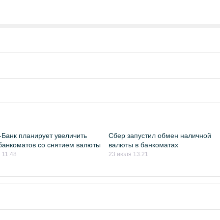
Банк планирует увеличить
Сбер запустил обмен наличной
банкоматов со снятием валюты
валюты в банкоматах
 11:48
23 июля 13:21