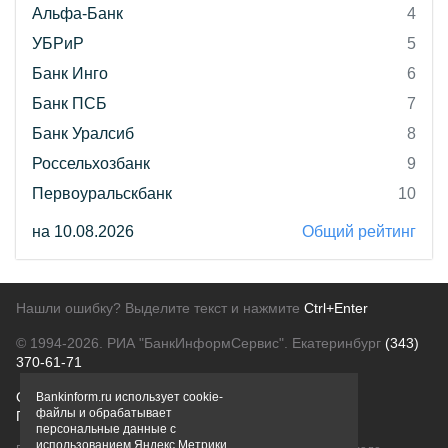
Альфа-Банк
4
УБРиР
5
Банк Инго
6
Банк ПСБ
7
Банк Уралсиб
8
Россельхозбанк
9
Первоуральскбанк
10
на 10.08.2026
Общий рейтинг
Нашли ошибку? Выделите текст и нажмите
Ctrl+Enter
© 1994-2026.
РИА "БанкИнформСервис". Екатеринбург
(343)
370-61-71
О проекте
Политика конфиденциальности
Bankinform.ru использует cookie-
файлы и обрабатывает
Правовая информация
Для рекламодателей
персональные данные с
использованием Яндекс Метрики,