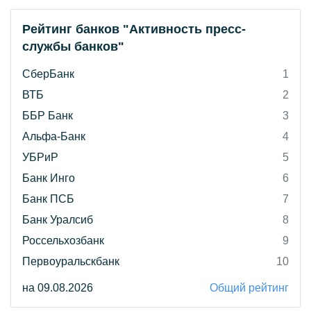
Рейтинг банков "Активность пресс-
службы банков"
СберБанк
1
ВТБ
2
ББР Банк
3
Альфа-Банк
4
УБРиР
5
Банк Инго
6
Банк ПСБ
7
Банк Уралсиб
8
Россельхозбанк
9
Первоуральскбанк
10
на 09.08.2026
Общий рейтинг