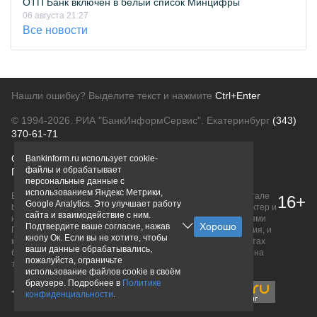
ОТП Банк включён в белый список Минцифры
06 августа 21:27
Все новости
Нашли ошибку? Выделите текст и нажмите
Ctrl+Enter
© 1994-2026.
РИА "БанкИнформСервис". Екатеринбург
(343)
370-61-71
О проекте
Политика конфиденциальности
Bankinform.ru использует cookie-
файлы и обрабатывает
Правовая информация
Для рекламодателей
персональные данные с
использованием Яндекс Метрики,
Вся информация о продуктах банков, размещенная на портале
16+
Google Analytics. Это улучшает работу
bankinform.ru, носит исключительно ознакомительный характер и
сайта и взаимодействие с ним.
не является публичной офертой, определяемой положениями
Подтвердите ваше согласие, нажав
ГК РФ. Информация не содержит точного и полного описания, и
кнопу Ок. Если вы не хотите, чтобы
может быть изменена. Конечные условия уточняйте на сайтах
ваши данные обрабатывались,
банков или при личном обращении. Исключительное право на
пожалуйста, ограничьте
товарные знаки принадлежит их правообладателям.
использование файлов cookie в своём
браузере. Подробнее в
Политике
конфиденциальности
.