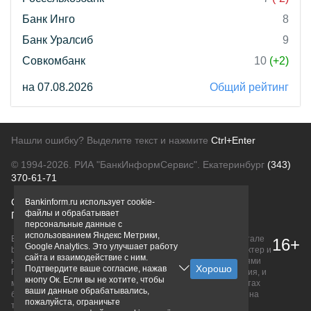
Банк Инго
8
Банк Уралсиб
9
Совкомбанк
10
(+2)
на 07.08.2026
Общий рейтинг
Нашли ошибку? Выделите текст и нажмите
Ctrl+Enter
© 1994-2026.
РИА "БанкИнформСервис". Екатеринбург
(343)
370-61-71
О проекте
Политика конфиденциальности
Bankinform.ru использует cookie-
файлы и обрабатывает
Правовая информация
Для рекламодателей
персональные данные с
использованием Яндекс Метрики,
Вся информация о продуктах банков, размещенная на портале
16+
Google Analytics. Это улучшает работу
bankinform.ru, носит исключительно ознакомительный характер и
сайта и взаимодействие с ним.
не является публичной офертой, определяемой положениями
Подтвердите ваше согласие, нажав
ГК РФ. Информация не содержит точного и полного описания, и
кнопу Ок. Если вы не хотите, чтобы
может быть изменена. Конечные условия уточняйте на сайтах
ваши данные обрабатывались,
банков или при личном обращении. Исключительное право на
пожалуйста, ограничьте
товарные знаки принадлежит их правообладателям.