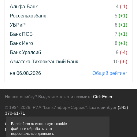
Альфа-Банк
4
(-1)
Россельхозбанк
5
(+1)
УБРиР
6
(+1)
Банк ПСБ
7
(+1)
Банк Инго
8
(+1)
Банк Уралсиб
9
(-4)
Азиатско-Тихоокеанский Банк
10
(-6)
на 06.08.2026
Общий рейтинг
Нашли ошибку? Выделите текст и нажмите
Ctrl+Enter
© 1994-2026.
РИА "БанкИнформСервис". Екатеринбург
(343)
370-61-71
О проекте
Политика конфиденциальности
Bankinform.ru использует cookie-
файлы и обрабатывает
Правовая информация
Для рекламодателей
персональные данные с