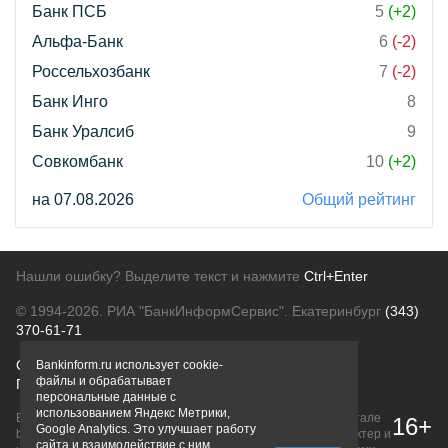
Банк ПСБ
5
(+2)
Альфа-Банк
6
(-2)
Россельхозбанк
7
(-2)
Банк Инго
8
Банк Уралсиб
9
Совкомбанк
10
(+2)
на 07.08.2026
Общий рейтинг
Нашли ошибку? Выделите текст и нажмите
Ctrl+Enter
© 1994-2026.
РИА "БанкИнформСервис". Екатеринбург
(343)
370-61-71
О проекте
Политика конфиденциальности
Bankinform.ru использует cookie-
файлы и обрабатывает
Правовая информация
Для рекламодателей
персональные данные с
использованием Яндекс Метрики,
Вся информация о продуктах банков, размещенная на портале
16+
Google Analytics. Это улучшает работу
bankinform.ru, носит исключительно ознакомительный характер и
сайта и взаимодействие с ним.