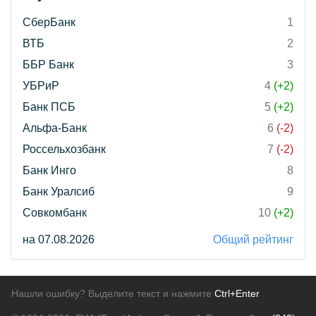
СберБанк
1
ВТБ
2
ББР Банк
3
УБРиР
4
(+2)
Банк ПСБ
5
(+2)
Альфа-Банк
6
(-2)
Россельхозбанк
7
(-2)
Банк Инго
8
Банк Уралсиб
9
Совкомбанк
10
(+2)
на 07.08.2026
Общий рейтинг
Нашли ошибку? Выделите текст и нажмите
Ctrl+Enter