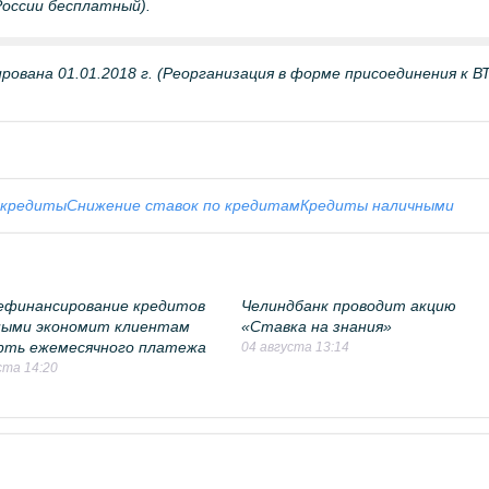
России бесплатный).
ована 01.01.2018 г. (Реорганизация в форме присоединения к В
 кредиты
Снижение ставок по кредитам
Кредиты наличными
рефинансирование кредитов
Челиндбанк проводит акцию
ными экономит клиентам
«Ставка на знания»
рть ежемесячного платежа
04 августа 13:14
ста 14:20