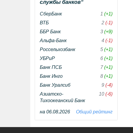
службы банков"
СберБанк
1
(+1)
ВТБ
2
(-1)
ББР Банк
3
(+9)
Альфа-Банк
4
(-1)
Россельхозбанк
5
(+1)
УБРиР
6
(+1)
Банк ПСБ
7
(+1)
Банк Инго
8
(+1)
Банк Уралсиб
9
(-4)
Азиатско-
10
(-6)
Тихоокеанский Банк
на 06.08.2026
Общий рейтинг