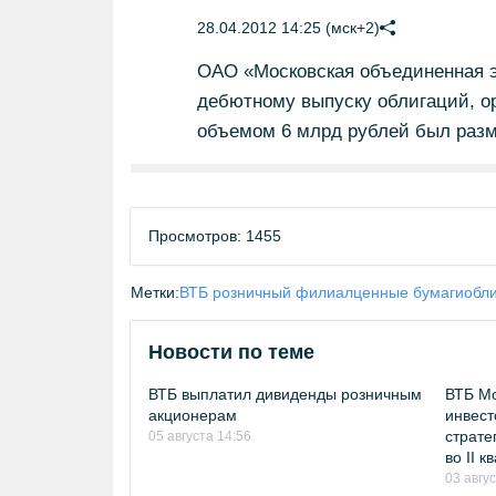
28.04.2012 14:25 (мск+2)
ОАО «Московская объединенная э
дебютному выпуску облигаций, ор
объемом 6 млрд рублей был разме
Просмотров: 1455
Метки:
ВТБ розничный филиал
ценные бумаги
обл
Новости по теме
ВТБ выплатил дивиденды розничным
ВТБ Мо
акционерам
инвест
страте
05 августа 14:56
во II 
03 авгу