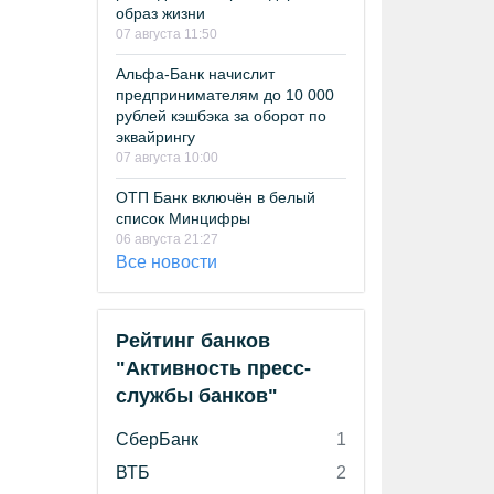
образ жизни
07 августа 11:50
Альфа-Банк начислит
предпринимателям до 10 000
рублей кэшбэка за оборот по
эквайрингу
07 августа 10:00
ОТП Банк включён в белый
список Минцифры
06 августа 21:27
Все новости
Рейтинг банков
"Активность пресс-
службы банков"
СберБанк
1
ВТБ
2