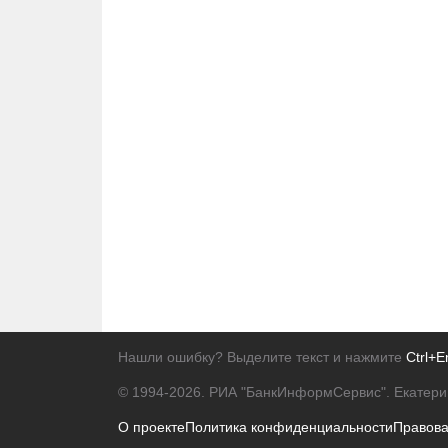
Нашли ошибку? Выделите текст и нажмите
Ctrl+E
© 1994-2026.
РИА "БанкИнформСервис". Екатери
О проекте
Политика конфиденциальности
Правов