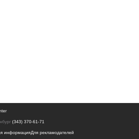
nter
нбург
(343) 370-61-71
ая информация
Для рекламодателей