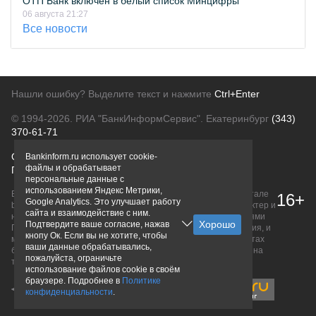
ОТП Банк включён в белый список Минцифры
06 августа 21:27
Все новости
Нашли ошибку? Выделите текст и нажмите
Ctrl+Enter
© 1994-2026.
РИА "БанкИнформСервис". Екатеринбург
(343)
370-61-71
О проекте
Политика конфиденциальности
Bankinform.ru использует cookie-
файлы и обрабатывает
Правовая информация
Для рекламодателей
персональные данные с
использованием Яндекс Метрики,
Вся информация о продуктах банков, размещенная на портале
16+
Google Analytics. Это улучшает работу
bankinform.ru, носит исключительно ознакомительный характер и
сайта и взаимодействие с ним.
не является публичной офертой, определяемой положениями
Подтвердите ваше согласие, нажав
ГК РФ. Информация не содержит точного и полного описания, и
кнопу Ок. Если вы не хотите, чтобы
может быть изменена. Конечные условия уточняйте на сайтах
ваши данные обрабатывались,
банков или при личном обращении. Исключительное право на
пожалуйста, ограничьте
товарные знаки принадлежит их правообладателям.
использование файлов cookie в своём
браузере. Подробнее в
Политике
конфиденциальности
.