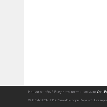
Нашли ошибку? Выделите текст и нажмите
Ctrl+E
© 1994-2026.
РИА "БанкИнформСервис". Екатери