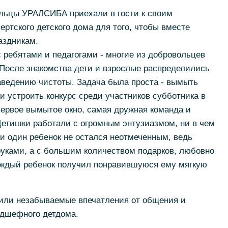
ольцы УРАЛСИБА приехали в гости к своим
тского детского дома для того, чтобы вместе
аздникам.
с ребятами и педагогами - многие из добровольцев
 После знакомства дети и взрослые распределились
аведению чистоты. Задача была проста - вымыть
и устроить конкурс среди участников субботника в
первое вымытое окно, самая дружная команда и
етишки работали с огромным энтузиазмом, ни в чем
ни один ребенок не остался неотмеченным, ведь
руками, а с большим количеством подарков, любовно
аждый ребенок получил понравившуюся ему мягкую
ли незабываемые впечатления от общения и
одшефного детдома.