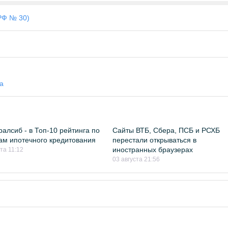
РФ № 30)
а
ралсиб - в Топ-10 рейтинга по
Сайты ВТБ, Сбера, ПСБ и РСХБ
м ипотечного кредитования
перестали открываться в
иностранных браузерах
та 11:12
03 августа 21:56