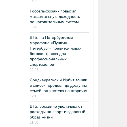
16:30
Россельхозбанк повысил
максимальную доходность
по накопительным счетам
15:40
ВТБ: на Петербургском
марафоне «Пушкин -
Петербург» появится новая
беговая трасса для
профессиональных
спортсменов
12:28
Среднеуральск и Ирбит вошли
в список городов, где доступна
семейная ипотека на вторичку
12:13
ВТБ: россияне увеличивают
расходы на спорт и здоровый
образ жизни
11:50