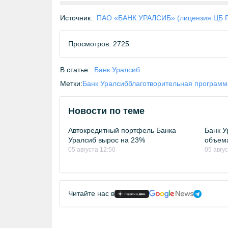
Источник:
ПАО «БАНК УРАЛСИБ» (лицензия ЦБ 
Просмотров: 2725
В статье:
Банк Уралсиб
Метки:
Банк Уралсиб
благотворительная программ
Новости по теме
Автокредитный портфель Банка
Банк У
Уралсиб вырос на 23%
объема
05 августа 12:50
05 авгус
Читайте нас в