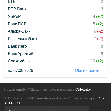
ВТБ
2
ББР Банк
3
УБРиР
4
(+2)
Банк ПСБ
5
(+2)
Альфа-Банк
6
(-2)
Россельхозбанк
7
(-2)
Банк Инго
8
Банк Уралсиб
9
Совкомбанк
10
(+2)
на 07.08.2026
Общий рейтинг
Нашли ошибку? Выделите текст и нажмите
Ctrl+Enter
© 1994-2026.
РИА "БанкИнформСервис". Екатеринбург
(343)
370-61-71