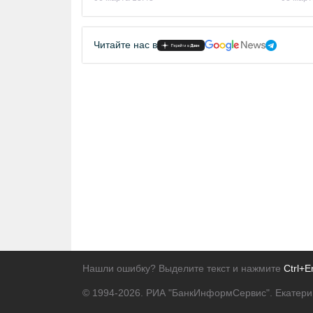
Читайте нас в
Нашли ошибку? Выделите текст и нажмите
Ctrl+E
© 1994-2026.
РИА "БанкИнформСервис". Екатери