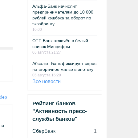
Альфа-Банк начислит
предпринимателям до 10 000
рублей кэшбэка за оборот по
эквайрингу
10:00
ОТП Банк включён в белый
список Минцифры
06 августа 21:27
Абсолют Банк фиксирует спрос
на вторичное жилье в ипотеку
06 августа 16:20
Все новости
бер
Рейтинг банков
"Активность пресс-
службы банков"
ли
СберБанк
1