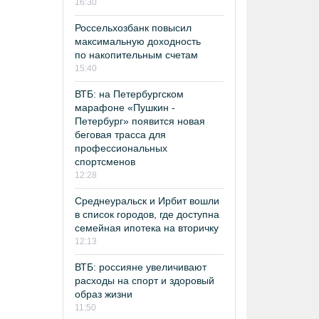
16:30
Россельхозбанк повысил
максимальную доходность
по накопительным счетам
15:40
ВТБ: на Петербургском
марафоне «Пушкин -
Петербург» появится новая
беговая трасса для
профессиональных
спортсменов
12:28
Среднеуральск и Ирбит вошли
в список городов, где доступна
семейная ипотека на вторичку
12:13
ВТБ: россияне увеличивают
расходы на спорт и здоровый
образ жизни
11:50