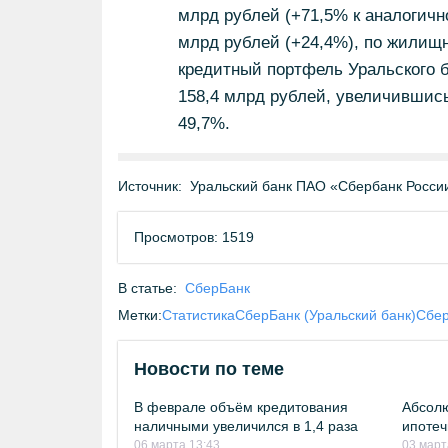
млрд рублей (+71,5% к аналогично
млрд рублей (+24,4%), по жилищн
кредитный портфель Уральского 
158,4 млрд рублей, увеличившис
49,7%.
Источник:
Уральский банк ПАО «Сбербанк Росси
Просмотров: 1519
В статье:
СберБанк
Метки:
Статистика
СберБанк (Уральский банк)
Сбе
Новости по теме
В феврале объём кредитования
Абсолю
наличными увеличился в 1,4 раза
ипотеч
06 марта 13:43
03 март