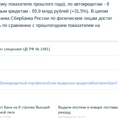
му показателю прошлого года), по автокредитам - 8
ым кредитам - 65,9 млрд рублей (+31,5%). В целом
банка Сбербанка России по физическим лицам достиг
ь по сравнению с прошлогодним показателем на
и» (лицензия ЦБ РФ № 1481)
рБанк
кредитный портфель
объём выданных кредитов
Екатеринбург
С
т Банк на 8 строчке Высшей
Выдачи ипотеки в январе постави
ной лиги
рекорд
а 10:00
04 февраля 14:13