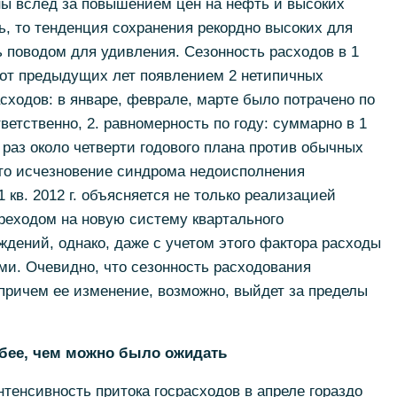
ы вслед за повышением цен на нефть и высоких
ь, то тенденция сохранения рекордно высоких для
ь поводом для удивления. Сезонность расходов в 1
ся от предыдущих лет появлением 2 нетипичных
сходов: в январе, феврале, марте было потрачено по
тветственно, 2. равномерность по году: суммарно в 1
к раз около четверти годового плана против обычных
что исчезновение синдрома недоисполнения
 кв. 2012 г. объясняется не только реализацией
реходом на новую систему квартального
дений, однако, даже с учетом этого фактора расходы
ми. Очевидно, что сезонность расходования
причем ее изменение, возможно, выйдет за пределы
абее, чем можно было ожидать
енсивность притока госрасходов в апреле гораздо