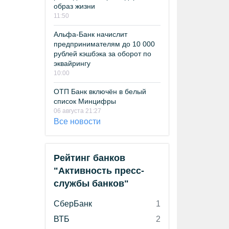
образ жизни
11:50
Альфа-Банк начислит
предпринимателям до 10 000
рублей кэшбэка за оборот по
эквайрингу
10:00
ОТП Банк включён в белый
список Минцифры
06 августа 21:27
Все новости
Рейтинг банков
"Активность пресс-
службы банков"
СберБанк
1
ВТБ
2