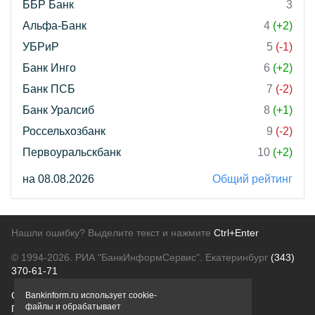
ББР Банк
3
Альфа-Банк
4
(+2)
УБРиР
5
(-1)
Банк Инго
6
(+2)
Банк ПСБ
7
(-2)
Банк Уралсиб
8
(+1)
Россельхозбанк
9
(-2)
Первоуральскбанк
10
(+2)
на 08.08.2026
Общий рейтинг
Нашли ошибку? Выделите текст и нажмите
Ctrl+Enter
© 1994-2026.
РИА "БанкИнформСервис". Екатеринбург
(343)
370-61-71
О проекте
Политика конфиденциальности
Bankinform.ru использует cookie-
файлы и обрабатывает
Правовая информация
Для рекламодателей