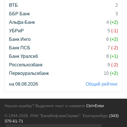
ВТБ
2
ББР Банк
3
Альфа-Банк
4
(+2)
УБРиР
5
(-1)
Банк Инго
6
(+2)
Банк ПСБ
7
(-2)
Банк Уралсиб
8
(+1)
Россельхозбанк
9
(-2)
Первоуральскбанк
10
(+2)
на 08.08.2026
Общий рейтинг
Нашли ошибку? Выделите текст и нажмите
Ctrl+Enter
© 1994-2026.
РИА "БанкИнформСервис". Екатеринбург
(343)
370-61-71