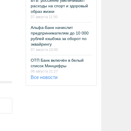
ВТБ: россияне увеличивают
расходы на спорт и здоровый
образ жизни
07 августа 11:50
Альфа-Банк начислит
предпринимателям до 10 000
рублей кэшбэка за оборот по
эквайрингу
07 августа 10:00
ОТП Банк включён в белый
список Минцифры
06 августа 21:27
Все новости