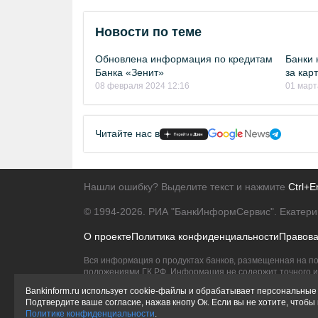
Новости по теме
Обновлена информация по кредитам
Банки 
Банка «Зенит»
за кар
08 февраля 2024 12:16
01 март
Читайте нас в
Нашли ошибку? Выделите текст и нажмите
Ctrl+E
© 1994-2026.
РИА "БанкИнформСервис". Екатери
О проекте
Политика конфиденциальности
Правов
Вся информация о продуктах банков, размещенная на по
положениями ГК РФ. Информация не содержит точного и 
Исключительное право на товарные знаки принадлежит 
Bankinform.ru использует cookie-файлы и обрабатывает персональные 
Подтвердите ваше согласие, нажав кнопу Ок. Если вы не хотите, чтоб
Политике конфиденциальности
.