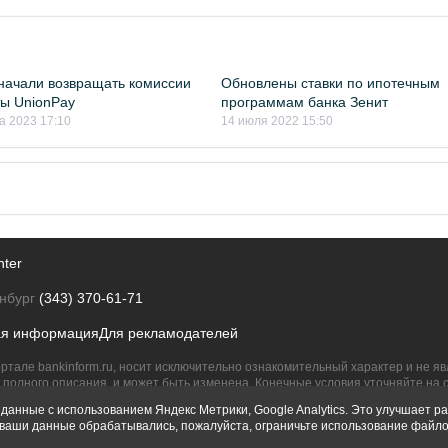
начали возвращать комиссии
Обновлены ставки по ипотечным
ты UnionPay
программам банка Зенит
а 2023 17:10
14 июля 2022 15:50
nter
нбург
(343) 370-61-71
ая информация
Для рекламодателей
ртале bankinform.ru, носит исключительно ознакомительный характер и не 
полного описания, и может быть изменена. Конечные условия уточняйте на 
их правообладателям.
данные с использованием Яндекс Метрики, Google Analytics. Это улучшает ра
ы ваши данные обрабатывались, пожалуйста, ограничьте использование файло