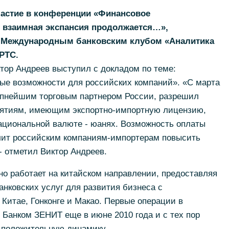
частие в конференции «Финансовое
: взаимная экспансия продолжается…»,
г. Международным банковским клубом «Аналитика
РТС.
тор Андреев выступил с докладом по теме:
ые возможности для российских компаний». «С марта
упнейшим торговым партнером России, разрешил
иятиям, имеющим экспортно-импортную лицензию,
национальной валюте - юанях. Возможность оплаты
лит российским компаниям-импортерам повысить
- отметил Виктор Андреев.
о работает на китайском направлении, предоставляя
нковских услуг для развития бизнеса с
 Китае, Гонконге и Макао. Первые операции в
Банком ЗЕНИТ еще в июне 2010 года и с тех пор
 положительную динамику.