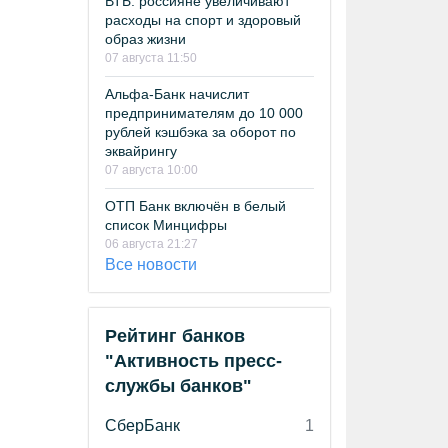
ВТБ: россияне увеличивают
расходы на спорт и здоровый
образ жизни
07 августа 11:50
Альфа-Банк начислит
предпринимателям до 10 000
рублей кэшбэка за оборот по
эквайрингу
07 августа 10:00
ОТП Банк включён в белый
список Минцифры
06 августа 21:27
Все новости
Рейтинг банков
"Активность пресс-
службы банков"
СберБанк
1