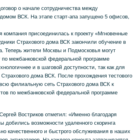
договор о начале сотрудничества между
домом ВСК. На этапе старт-апа запущено 5 офисов,
я компания присоединилась к проекту «Мгновенные
рудники Страхового дома ВСК закончили обучение в
а. Теперь жители Москвы и Подмосковья могут
т по межбанковской федеральной программе
хнологичнее и в шаговой доступности, так как для
 Страхового дома ВСК. После прохождения тестового
всю филиальную сеть Страхового дома ВСК к
итов по межбанковской федеральной программе
Сергей Востриков отметил: «Именно благодаря
мы добились возможности удаленного скоринга
ьно качественного и быстрого обслуживания в наших
ов-активаторов. На каждого клиента затрачивается