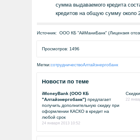
сумма выдаваемого кредита соста
кредитов на общую сумму около 2
Источник:
ООО КБ "АйМаниБанк" (Лицензия отозв
Просмотров: 1496
Метки:
сотрудничество
Алтайэнергобанк
Новости по теме
iMoneyBank (ООО КБ
Скидки
"Алтайэнергобанк")
предлагает
22 янва
получить дополнительную скидку при
оформлении КАСКО в кредит на
любой срок
24 января 2013 10:52